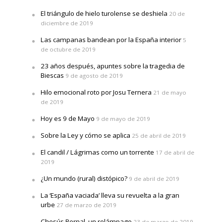
El triángulo de hielo turolense se deshiela
20 de
diciembre de 2019
Las campanas bandean por la España interior
5
de octubre de 2019
23 años después, apuntes sobre la tragedia de
Biescas
9 de agosto de 2019
Hilo emocional roto por Josu Ternera
21 de mayo
de 2019
Hoy es 9 de Mayo
9 de mayo de 2019
Sobre la Ley y cómo se aplica
25 de abril de 2019
El candil / Lágrimas como un torrente
17 de abril de
2019
¿Un mundo (rural) distópico?
9 de abril de 2019
La ‘España vaciada’ lleva su revuelta a la gran
urbe
27 de marzo de 2019
Chesús Bernal, un relámpago
23 de marzo de 2019