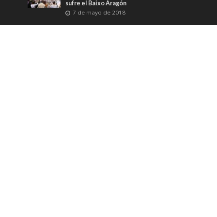
sufre el Baixo Aragón
7 de mayo de 2018
Carta abierta / En el corazón del Everest
14 de mayo de 2018
Mercenario y señor de moros
3 de enero de 2020
Más leídos
Sanidad Pública y elecciones
1.159 Lecturas
El miedo innato a la muerte
1.134 Lecturas
Informe completo (y demoledor) del
Colegio de Geógrafos en Aragón sobre la
unión de Astún y Formigal por Canal Roya
980 Lecturas