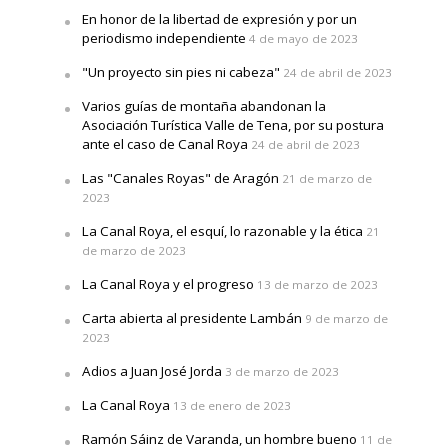
En honor de la libertad de expresión y por un
periodismo independiente
4 de mayo de 2023
"Un proyecto sin pies ni cabeza"
24 de abril de 2023
Varios guías de montaña abandonan la
Asociación Turística Valle de Tena, por su postura
ante el caso de Canal Roya
24 de abril de 2023
Las "Canales Royas" de Aragón
21 de marzo de
2023
La Canal Roya, el esquí, lo razonable y la ética
21
de marzo de 2023
La Canal Roya y el progreso
13 de marzo de 2023
Carta abierta al presidente Lambán
9 de marzo de
2023
Adios a Juan José Jorda
3 de marzo de 2023
La Canal Roya
13 de enero de 2023
Ramón Sáinz de Varanda, un hombre bueno
11 de