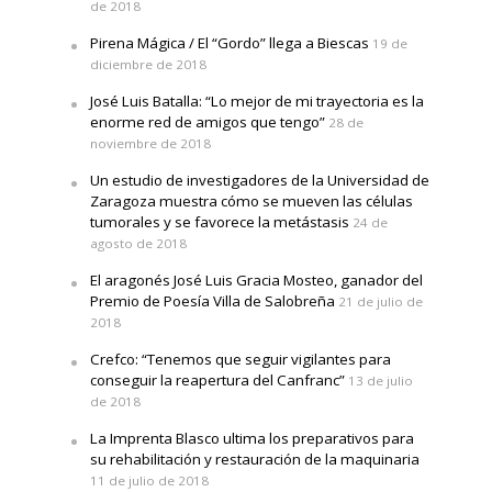
de 2018
Pirena Mágica / El “Gordo” llega a Biescas
19 de
diciembre de 2018
José Luis Batalla: “Lo mejor de mi trayectoria es la
enorme red de amigos que tengo”
28 de
noviembre de 2018
Un estudio de investigadores de la Universidad de
Zaragoza muestra cómo se mueven las células
tumorales y se favorece la metástasis
24 de
agosto de 2018
El aragonés José Luis Gracia Mosteo, ganador del
Premio de Poesía Villa de Salobreña
21 de julio de
2018
Crefco: “Tenemos que seguir vigilantes para
conseguir la reapertura del Canfranc”
13 de julio
de 2018
La Imprenta Blasco ultima los preparativos para
su rehabilitación y restauración de la maquinaria
11 de julio de 2018