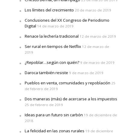
Los límites del crecimiento
20 de marzo de 2019
Conclusiones del XX Congreso de Periodismo
Digital
14 de marzo de 2019
Renace la lechería tradicional
12 de marzo de 2019
Ser rural en tiempos de Netflix
12 de marzo de
2019
¿Repoblar…según con quién?
9 de marzo de 2019
Daroca también resiste
9 de marzo de 2019
Pueblos en venta, comunidades y repoblación
25
de febrero de 2019
Dos maneras (más) de acercarse a los impuestos
25 de febrero de 2019
Ideas para un futuro sin carbón
19 de diciembre de
2018
La felicidad en las zonas rurales
19 de diciembre