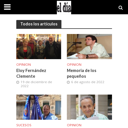
Todos los artículos
OPINION
OPINION
Eloy Fernández
Memoria de los
Clemente
pequeños
19 de diciembre de
6 de agosto de 2022
2022
SUCESOS
OPINION