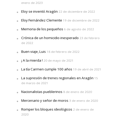
enero de 2023
Eloy se inventó Aragón
22 de diciembre de 2022
Eloy Fernández Clemente
19 de diciembre de 2022
Memoria de los pequeños
6 de agosto de 2022
Crónica de un homicidio inesperado
23 de febrero
de 2022
Buen viaje, Luis
18 de febrero de 2022
¡ A la mierda !
20 de mayo de 2021
La tía Carmen cumple 100 años
19 de abril de 2021
La supresión de trenes regionales en Aragón
15
de marzo de 2021
Nacionalistas pueblerinos
8 de enero de 2020
Mercenario y señor de moros
3 de enero de 2020
Romper los bloques ideológicos
2 de enero de
2020