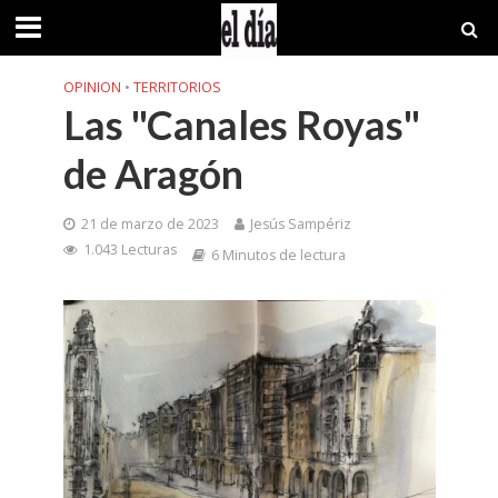
OPINION
•
TERRITORIOS
Las "Canales Royas"
de Aragón
21 de marzo de 2023
Jesús Sampériz
1.043 Lecturas
6 Minutos de lectura