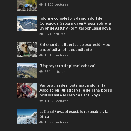
1.133 Lecturas
Informe completo (y demoledor) del
Colegio de Geógrafos en Aragón sobre la
unión de Astún y Formigal por Canal Roya
980 Lecturas
En honor de la libertad de expresión y por
un periodismo independiente
1.016 Lecturas
"Un proyecto sin pies ni cabeza"
864 Lecturas
Varios guías de montaña abandonan la
Asociación Turística Valle de Tena, por su
postura ante el caso de Canal Roya
1.167 Lecturas
La Canal Roya, el esquí, lo razonable y la
ética
1.082 Lecturas