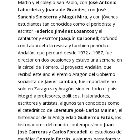
Martín y el colegio San Pablo, con
José Antonio
Labordeta
y
Juana de Grandes
, con
José
Sanchís Sinisterra
y
Magüi Mira
, y con jóvenes
estudiantes tan conocidos como el periodista y
escritor
Federico Jiménez Losantos
y el
cantautor y escritor
Joaquín Carbonell
; cofundó
con Labordeta la revista y también periódico
Andalán, que perduró desde 1972 a 1987, fue
director en dos ocasiones y estuvo una semana en
la cárcel de Torrero. El proyecto Andalán, que
recibió este año el Premio Aragón del Gobierno
socialista de
Javier Lambán
, fue importante no
solo en Zaragoza y Aragón, sino en todo el país:
integró a profesores, políticos, historiadores,
escritores y artistas, algunos tan conocidos como
el catedrático de Literatura
José-Carlos Mainer
, el
historiador de la Antigüedad
Guillermo Fatás
, los
historiadores del mundo contemporáneo
Juan
José Carreras
y
Carlos Forcadell
, el estudioso del
mudéjar
Gonzalo Borrás
, y algunos narradores y