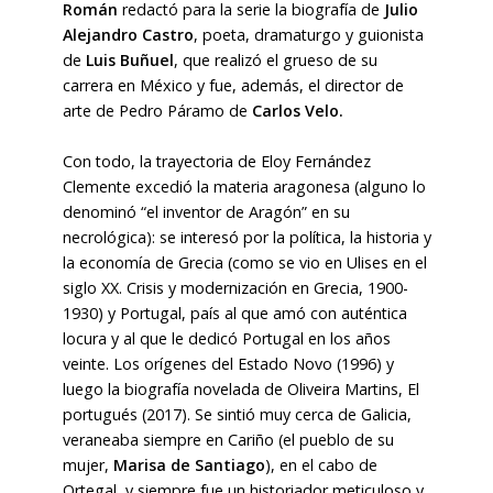
Román
redactó para la serie la biografía de
Julio
Alejandro Castro
, poeta, dramaturgo y guionista
de
Luis Buñuel
, que realizó el grueso de su
carrera en México y fue, además, el director de
arte de Pedro Páramo de
Carlos Velo.
Con todo, la trayectoria de Eloy Fernández
Clemente excedió la materia aragonesa (alguno lo
denominó “el inventor de Aragón” en su
necrológica): se interesó por la política, la historia y
la economía de Grecia (como se vio en Ulises en el
siglo XX. Crisis y modernización en Grecia, 1900-
1930) y Portugal, país al que amó con auténtica
locura y al que le dedicó Portugal en los años
veinte. Los orígenes del Estado Novo (1996) y
luego la biografía novelada de Oliveira Martins, El
portugués (2017). Se sintió muy cerca de Galicia,
veraneaba siempre en Cariño (el pueblo de su
mujer,
Marisa de Santiago
), en el cabo de
Ortegal, y siempre fue un historiador meticuloso y