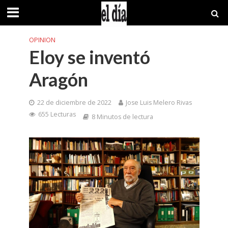
OPINION
Eloy se inventó
Aragón
22 de diciembre de 2022
Jose Luis Melero Rivas
655 Lecturas
8 Minutos de lectura