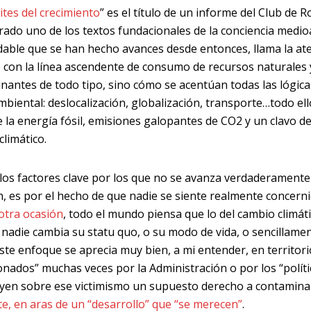
ites del crecimiento
” es el título de un informe del Club de
rado uno de los textos fundacionales de la conciencia med
dable que se han hecho avances desde entonces, llama la at
 con la línea ascendente de consumo de recursos naturales 
nantes de todo tipo, sino cómo se acentúan todas las lógica
biental: deslocalización, globalización, transporte…todo el
e la energía fósil, emisiones galopantes de CO2 y un clavo de
climático.
los factores clave por los que no se avanza verdaderamente
n, es por el hecho de que nadie se siente realmente concern
otra ocasión
, todo el mundo piensa que lo del cambio climát
y nadie cambia su statu quo, o su modo de vida, o sencillame
Este enfoque se aprecia muy bien, a mi entender, en territor
nados” muchas veces por la Administración o por los “políti
yen sobre ese victimismo un supuesto derecho a contamina
e, en aras de un “desarrollo” que “se merecen”
.