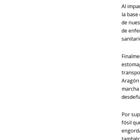
Al impa
la base
de nues
de enfe
sanitar
Finalme
estomag
transpo
Aragón 
marcha
desdeña
Por sup
fósil q
engorda
también