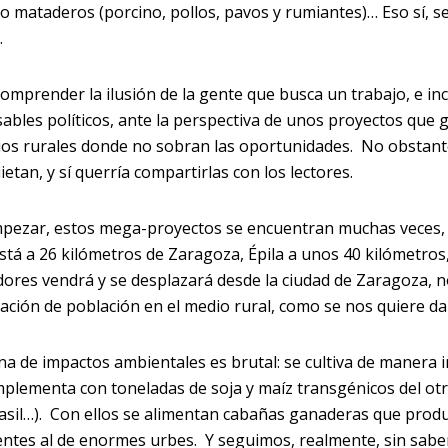
o mataderos (porcino, pollos, pavos y rumiantes)… Eso sí, 
.
omprender la ilusión de la gente que busca un trabajo, e incl
ables políticos, ante la perspectiva de unos proyectos que
rios rurales donde no sobran las oportunidades. No obstant
etan, y sí querría compartirlas con los lectores.
pezar, estos mega-proyectos se encuentran muchas veces, 
stá a 26 kilómetros de Zaragoza, Épila a unos 40 kilómetros,
dores vendrá y se desplazará desde la ciudad de Zaragoza, 
ijación de población en el medio rural, como se nos quiere da
na de impactos ambientales es brutal: se cultiva de manera i
mplementa con toneladas de soja y maíz transgénicos del ot
asil…). Con ellos se alimentan cabañas ganaderas que pro
entes al de enormes urbes. Y seguimos, realmente, sin saber