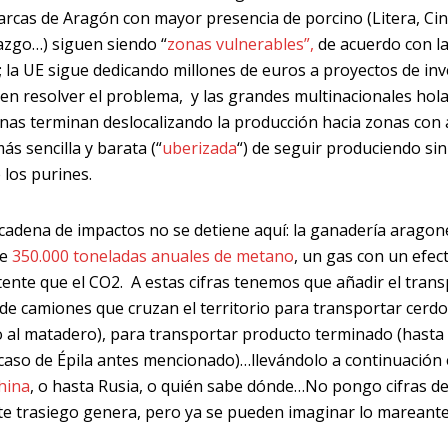
arcas de Aragón con mayor presencia de porcino (Litera, Cin
zgo…) siguen siendo “
zonas vulnerables”,
de acuerdo con la
; la UE sigue dedicando millones de euros a proyectos de in
en resolver el problema, y las grandes multinacionales ho
anas terminan deslocalizando la producción hacia zonas con 
ás sencilla y barata (“
uberizada
“) de seguir produciendo sin
 los purines.
 cadena de impactos no se detiene aquí: la ganadería aragon
de
350.000 toneladas anuales de metano
, un gas con un efec
ente que el CO2. A estas cifras tenemos que añadir el tran
 de camiones que cruzan el territorio para transportar cerdos
o al matadero), para transportar producto terminado (hast
 caso de Épila antes mencionado)…llevándolo a continuación 
hina
, o hasta Rusia, o quién sabe dónde…No pongo cifras d
te trasiego genera, pero ya se pueden imaginar lo mareante