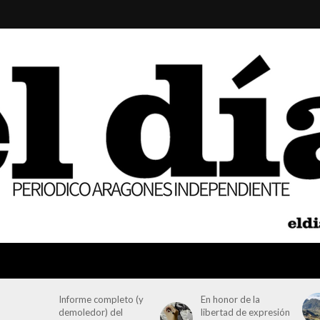
Informe completo (y
En honor de la
demoledor) del
libertad de expresión