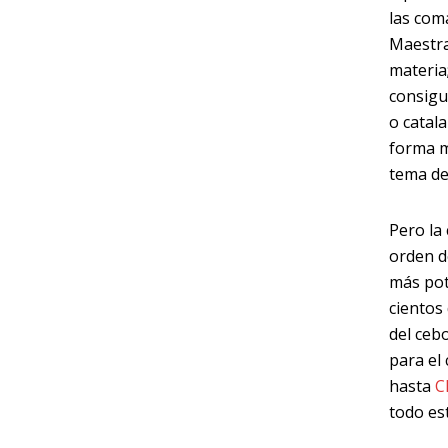
las com
Maestra
materia
consigu
o catal
forma m
tema de
Pero la
orden 
más pot
cientos
del ceb
para el
hasta
C
todo es