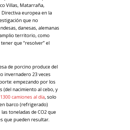
co Villas, Matarraña,
 Directiva europea en la
vestigación que no
landesas, danesas, alemanas
amplio territorio, como
 tener que “resolver” el
esa de porcino produce del
to invernadero 23 veces
sporte: empezando por los
 (del nacimiento al cebo, y
a
1300 camiones al día
, solo
en barco (refrigerado)
e las toneladas de CO2 que
s que pueden resultar.