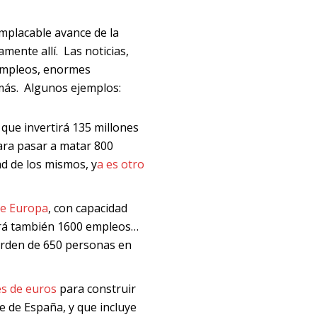
implacable avance de la
mente allí. Las noticias,
 empleos, enormes
 más. Algunos ejemplos:
y que invertirá 135 millones
ara pasar a matar 800
dad de los mismos, y
a es otro
de Europa
, con capacidad
reará también 1600 empleos…
 orden de 650 personas en
es de euros
para construir
e de España, y que incluye