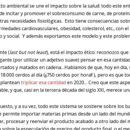
cto ambiental se une el impacto sobre la salud: todo este e
 de incitar y promover el sobreconsumo de carne, de proteí
tras necesidades fisiológicas. Esto tiene consecuencias sob
rmedades cardiovasculares, obesidad, colesterol, etc., con e
io y social. Y además exportamos este modelo y este proble
nte (
last but not least
), está el impacto ético: reconozco qu
ante (por utilizar un adjetivo suave) pensar en esa cantid
rtados y matados en cadena…Hablamos de que, hoy en día,
18.000 cerdos al día (¡¡750 cerdos por hora!! ), pero es que t
 plantean
triplicar esa cantidad
en 2020… Creo que este asp
ble, y que, casi en la tercera década del siglo XXI, merece u
uesto, y a su vez, todo este sistema se sostiene sobre los ba
ue permite importar materias primas desde un lado del mundo
r, procesar y reenviar el producto acabado a otro lado del 
 sobre la especulación de precios del producto final, o el m