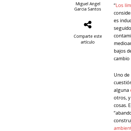
Miguel Angel
“
Los lím
Garcia Santos
conside
es indu
seguido
contami
Comparte este
artículo
medioam
bajos d
cambio 
Uno de 
cuestió
alguna
otros, 
cosas. 
“abando
constru
ambient