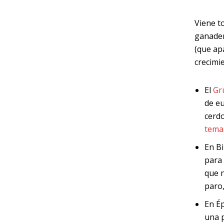
Viene t
ganader
(que ap
crecimi
El
Gr
de eu
cerdo
tema
En B
para 
que 
paro,
En É
una p