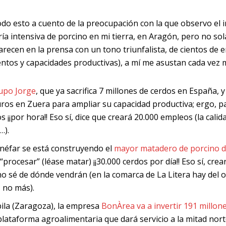
odo esto a cuento de la preocupación con la que observo el 
ía intensiva de porcino en mi tierra, en Aragón, pero no sola
arecen en la prensa con un tono triunfalista, de cientos de
entos y capacidades productivas), a mí me asustan cada vez
upo Jorge
, que ya sacrifica 7 millones de cerdos en España, 
ros en Zuera para ampliar su capacidad productiva; ergo, p
s ¡¡por hora!! Eso sí, dice que creará 20.000 empleos (la cali
…).
inéfar se está construyendo el
mayor matadero de porcino 
“procesar” (léase matar) ¡¡30.000 cerdos por día!! Eso sí, c
no sé de dónde vendrán (en la comarca de La Litera hay del
 no más).
pila (Zaragoza), la empresa
BonÀrea va a invertir 191 millon
lataforma agroalimentaria que dará servicio a la mitad nort