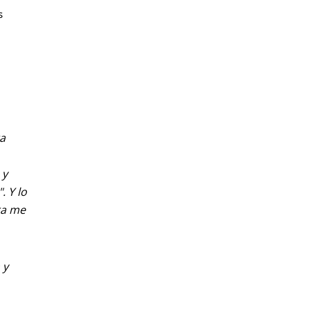
 
ta
 y
. Y lo
ra me
 y