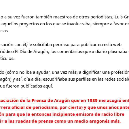
o a su vez fueron también maestros de otros periodistas, Luis Gra
 aquellos proyectos en los que se involucraba, siempre a favor de
usas.
ción con él, le solicitaba permiso para publicar en esta web 
periódico El Día de Aragón, los comentarios que a diario plasmaba 
ículos.
o (cómo no iba a ayudar, una vez más, a dignificar una profesión,
gón) y así, día a día, escudriñaba sus perfiles en las redes sociale
que fueron publicados aquí.
Asociación de la Prensa de Aragón que en 1989 me acogió ent
rera oficial de periodismo, por cierto) y que unos años ante
n para que la entonces incipiente emisora de radio libre 
tir a las ruedas de prensa como un medio aragonés más.