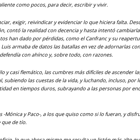
liente como pocos, para decir, escribir y vivir.
r, exigir, reivindicar y evidenciar lo que hiciera falta. Des
n, contó la realidad con decencia y hasta intentó cambiarla
os han dado por pérdidas, como el Canfranc y su reapertu
 Luis armaba de datos las batallas en vez de adornarlas co
 defendía con ahínco y, sobre todo, con razones.
o y casi flemático, las cumbres más difíciles de ascender la
al, subiendo las cuestas de la vida, y luchando, incluso, por 
ntidad en tiempos duros, subrayando a las personas por en
s -Mónica y Paco-, a los que quiso como si lo fueran, y disfru
 que de tío.
oficio, lo que ahora mismo me resulta un listón más alto qu