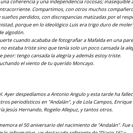
n una coherencia y una independencia rocosas; inasequible a
contracorriente. Compartimos, con otros muchos compañer
y sueños perdidos, con discrepancias matizadas por el resp
stad, porque en lo ideológico Luis era trigo duro de moler
de algodón.
 muerte cuando acababa de fotografiar a Mafalda en una pare
no estaba triste sino que tenía solo un poco cansada la aleg
peor: tengo cansada la alegría y además estoy triste.
uchando el viento de tu querido Moncayo.
l. Ayer despedíamos a Antonio Angulo y esta tarde ha falle
tros periodísticos en "Andalán", y de Lola Campos, Enrique
ría Jesús Hernando, Rogelio Allepuz, y tantos otros.
nmemora el 50 aniversario del nacimiento de "Andalán". Fue
 más informativo, un destacado referente de "Diario 16" y