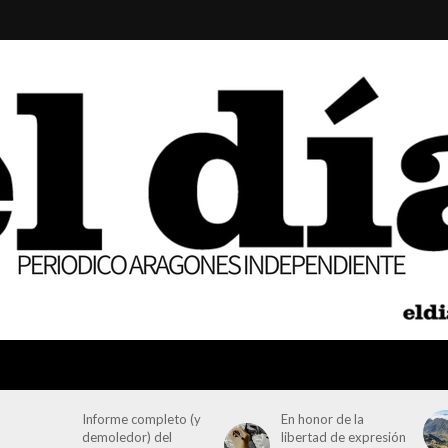
Informe completo (y
En honor de la
demoledor) del
libertad de expresión