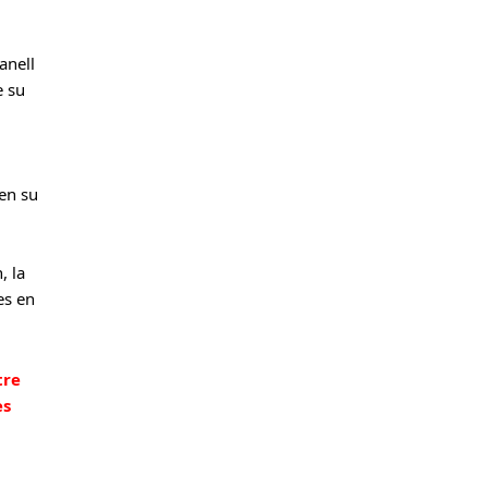
nell 
 su 
en su 
 la 
s en 
re 
s 