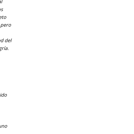
l
os
eto
 pero
d del
ría.
cido
 uno