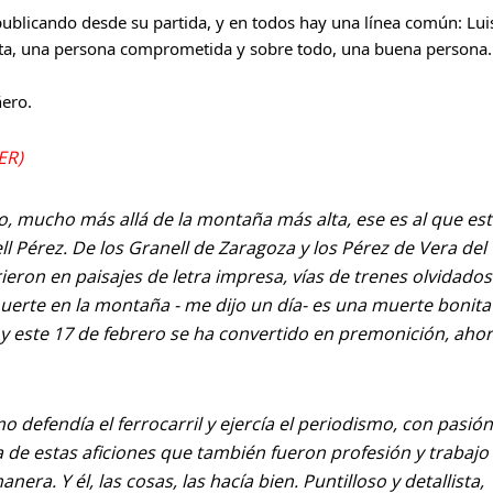
publicando desde su partida, y en todos hay una línea común: Luis
sta, una persona comprometida y sobre todo, una buena persona.
ñero.
ER)
elo, mucho más allá de la montaña más alta, ese es al que es
ll Pérez. De los Granell de Zaragoza y los Pérez de Vera del
eron en paisajes de letra impresa, vías de trenes olvidados
erte en la montaña - me dijo un día- es una muerte bonita"
 este 17 de febrero se ha convertido en premonición, aho
defendía el ferrocarril y ejercía el periodismo, con pasión
e estas aficiones que también fueron profesión y trabajo
era. Y él, las cosas, las hacía bien. Puntilloso y detallista,