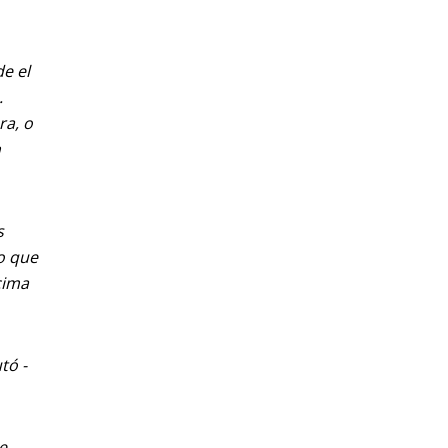
de el
.
ra, o
n
s
lo que
cima
tó -
e