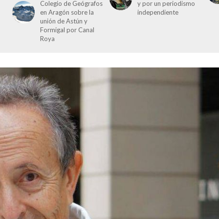
Colegio de Geógrafos
y por un periodismo
en Aragón sobre la
independiente
unión de Astún y
Formigal por Canal
Roya