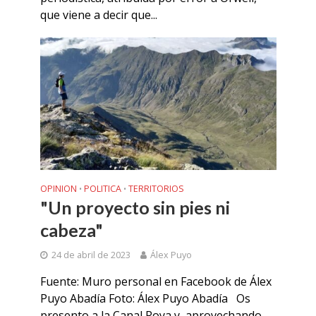
que viene a decir que...
OPINION
POLITICA
TERRITORIOS
•
•
"Un proyecto sin pies ni
cabeza"
24 de abril de 2023
Álex Puyo
Fuente: Muro personal en Facebook de Álex
Puyo Abadía Foto: Álex Puyo Abadía Os
presento a la Canal Roya y, aprovechando