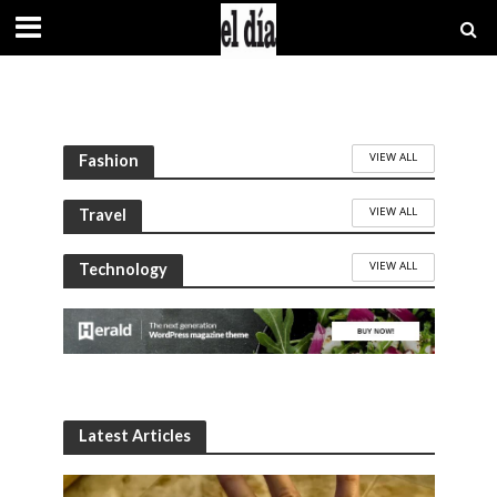
VIEW ALL
Fashion
VIEW ALL
Travel
VIEW ALL
Technology
Latest Articles