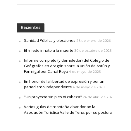
Recientes
Sanidad Pública y elecciones
28 de enero de 2026
El miedo innato a la muerte
30 de octubre de 2023
Informe completo (y demoledor) del Colegio de
Geógrafos en Aragón sobre la unión de Astún y
Formigal por Canal Roya
4 de mayo de 2023
En honor de la libertad de expresión y por un
periodismo independiente
4 de mayo de 2023
"Un proyecto sin pies ni cabeza"
24 de abril de 2023
Varios guías de montaña abandonan la
Asociación Turística Valle de Tena, por su postura
ante el caso de Canal Roya
24 de abril de 2023
Las "Canales Royas" de Aragón
21 de marzo de