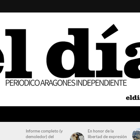
Informe completo (y
En honor de la
demoledor) del
libertad de expresión