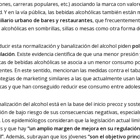
iones, carreras populares, etc.) asociando la marca con valor
d. Y en la vía pública, las bebidas alcohólicas también están
liario urbano de bares y restaurantes
, que frecuentement
 alcohólicas en sombrillas, sillas o mesas como otra forma d
ducir esta normalización y banalización del alcohol piden
pol
lación
. Existe evidencia científica de que una menor presión
cas de bebidas alcohólicas se asocia a un menor consumo po
entes. En este sentido, mencionan las medidas contra el tab
ategias de marketing similares a las que actualmente usan l
icas y que han conseguido reducir ese consumo entre adoles
lización del alcohol está en la base del inicio precoz y sost
ión de bajo riesgo de sus consecuencias negativas, especia
. Los epidemiólogos consideran que la legislación actual limi
s y que hay
“un amplio margen de mejora en su regulació
l”.
Además, subrayan que los jóvenes
“son el objetivo prin