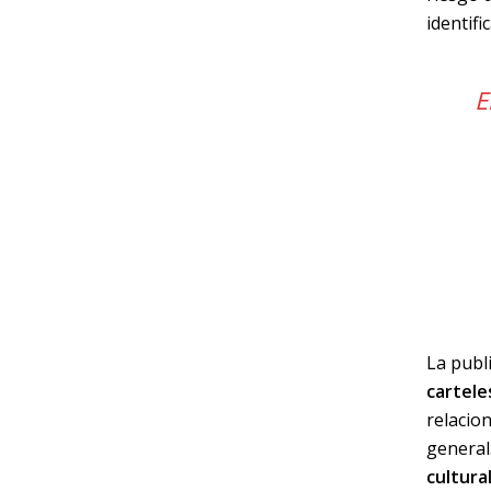
identif
E
La publi
cartele
relacion
general
cultura