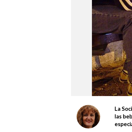
La Soc
las beb
especi