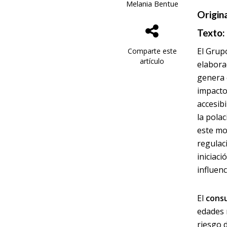
Melania Bentue
Origin
Texto:
El Grup
Comparte este
artículo
elabora
genera 
impacto
accesib
la pola
este mo
regulaci
iniciac
influenc
El
consu
edades 
riesgo 