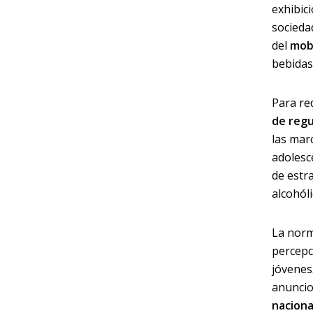
exhibic
socieda
del
mobi
bebidas
Para re
de regu
las mar
adolesc
de estr
alcohól
La norma
percepc
jóvenes
anuncio
naciona