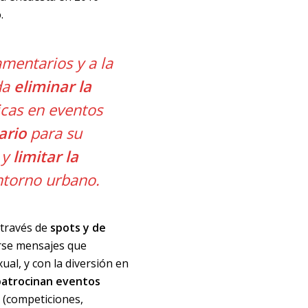
.
amentarios y a la
da
eliminar la
cas en eventos
ario
para su
 y
limitar la
ntorno urbano.
 través de
spots y de
arse mensajes que
ual, y con la diversión en
patrocinan eventos
s
(competiciones,