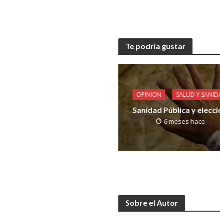
Te podría gustar
OPINION
SALUD Y SANID
Sanidad Pública y elecc
6 meses hace
Sobre el Autor