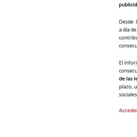
publici
Desde l
a día de
contribu
consecu
El info
consecu
de las l
plazo, 
sociales
Acceder