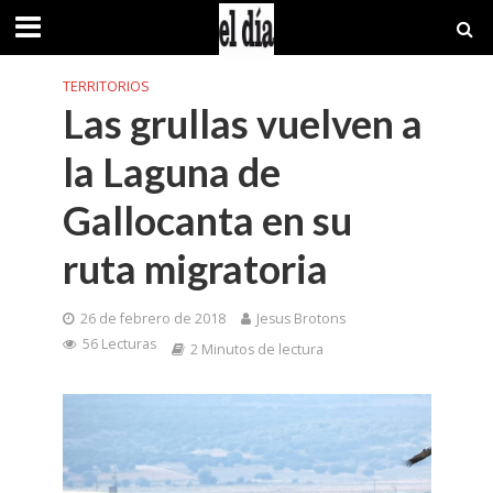
TERRITORIOS
Las grullas vuelven a
la Laguna de
Gallocanta en su
ruta migratoria
26 de febrero de 2018
Jesus Brotons
56 Lecturas
2 Minutos de lectura