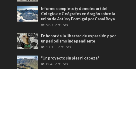
Informe completo (y demoledor) del
Colegio de Geógrafos en Aragón sobre la
unión de Astún y Formigal por Canal Roya
980 Lecturas
En honor de la libertad de expresión y por
un periodismo independiente
1.016 Lecturas
"Un proyecto sin pies ni cabeza"
864 Lecturas
Varios guías de montaña abandonan la
Asociación Turística Valle de Tena, por su
postura ante el caso de Canal Roya
1.167 Lecturas
Las "Canales Royas" de Aragón
1.044 Lecturas
Copyright © 2026. Diseñado por
PCSHOP
. Creado en