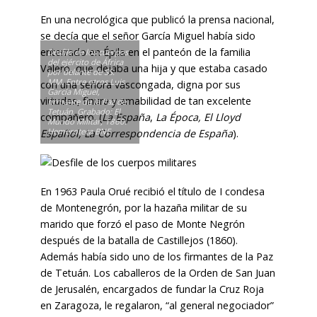
En una necrológica que publicó la prensa nacional,
se decía que el señor García Miguel había sido
enterrado en Épila en el panteón de la familia
Desfile de los cuerpos
del ejército de África
Valero, que dejaba una hija y que estaba casado
por delante de SS.
MM. Entre otros Luis
con una señora vascongada, digna por sus
García Miguel,
virtudes, finura y amabilidad de tan excelente
firmante de la Paz de
Tetuán. Grabado: El
compañero. (
La España
,
La Época, El Lloyd
Mundo Militar, 1860.
Hemeroteca BNE
Español, La Correspondencia de España
).
En 1963 Paula Orué recibió el título de I condesa
de Montenegrón, por la hazaña militar de su
marido que forzó el paso de Monte Negrón
después de la batalla de Castillejos (1860).
Además había sido uno de los firmantes de la Paz
de Tetuán. Los caballeros de la Orden de San Juan
de Jerusalén, encargados de fundar la Cruz Roja
en Zaragoza, le regalaron, “al general negociador”