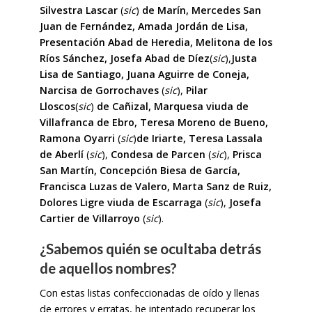
Silvestra Lascar
(
sic
)
de Marín, Mercedes San
Juan de Fernández, Amada Jordán de Lisa,
Presentación Abad de Heredia, Melitona de los
Ríos Sánchez, Josefa Abad de Díez
(
sic
),
Justa
Lisa de Santiago, Juana Aguirre de Coneja,
Narcisa de Gorrochaves
(
sic
),
Pilar
Lloscos
(
sic
)
de Cañizal, Marquesa viuda de
Villafranca de Ebro, Teresa Moreno de Bueno,
Ramona Oyarri
(
sic
)
de Iriarte, Teresa Lassala
de Aberlí
(
sic
),
Condesa de Parcen
(
sic
),
Prisca
San Martín, Concepción Biesa de García,
Francisca Luzas de Valero, Marta Sanz de Ruiz,
Dolores Ligre viuda de Escarraga
(
sic
),
Josefa
Cartier de Villarroyo
(
sic
).
¿Sabemos quién se ocultaba detrás
de aquellos nombres?
Con estas listas confeccionadas de oído y llenas
de errores y erratas, he intentado recuperar los