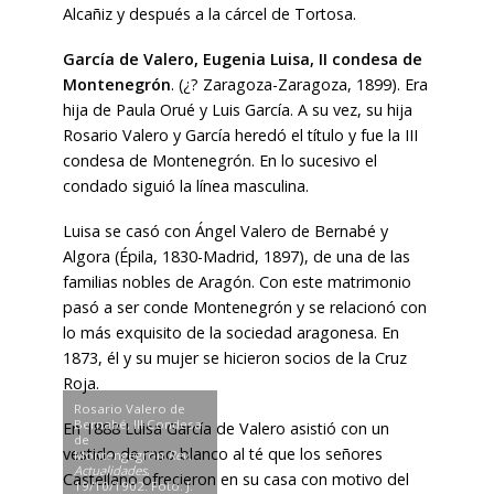
Alcañiz y después a la cárcel de Tortosa.
García de Valero, Eugenia Luisa, II condesa de
Montenegrón
. (¿? Zaragoza-Zaragoza, 1899). Era
hija de Paula Orué y Luis García. A su vez, su hija
Rosario Valero y García heredó el título y fue la III
condesa de Montenegrón. En lo sucesivo el
condado siguió la línea masculina.
Luisa se casó con Ángel Valero de Bernabé y
Algora (Épila, 1830-Madrid, 1897), de una de las
familias nobles de Aragón. Con este matrimonio
pasó a ser conde Montenegrón y se relacionó con
lo más exquisito de la sociedad aragonesa. En
1873, él y su mujer se hicieron socios de la Cruz
Roja.
Rosario Valero de
Bernabé, III Condesa
En 1888 Luisa García de Valero asistió con un
de
vestido de raso blanco al té que los señores
Montengegrón
Rev.
Actualidades
,
Castellano ofrecieron en su casa con motivo del
19/10/1902. Foto: J.