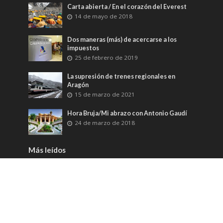
Carta abierta / En el corazón del Everest
14 de mayo de 2018
Dos maneras (más) de acercarse a los
impuestos
25 de febrero de 2019
La supresión de trenes regionales en
Aragón
15 de marzo de 2021
Hora Bruja/Mi abrazo con Antonio Gaudí
24 de marzo de 2018
Más leídos
Sanidad Pública y elecciones
1.159 Lecturas
El miedo innato a la muerte
1.134 Lecturas