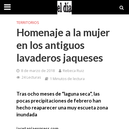
TERRITORIOS
Homenaje a la mujer
en los antiguos
lavaderos jaqueses
8 de marzo de 2018
Rebeca Ruiz
24 Lecturas
1 Minutos de lectura
Tras ocho meses de “laguna seca”, las
pocas precipitaciones de febrero han
hecho reaparecer una muy escueta zona
inundada
jacetaniaexpress.com