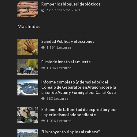
Romper los bloques ideológicos
2 de enero de 2020
Más leídos
Sanidad Pública y elecciones
1.161 Lecturas
El miedo innato a la muerte
1.136 Lecturas
Informe completo (y demoledor) del
Colegio de Geógrafos en Aragón sobre la
unión de Astún y Formigal por Canal Roya
980 Lecturas
En honor de la libertad de expresión y por
un periodismo independiente
1.016 Lecturas
"Un proyecto sin pies ni cabeza"